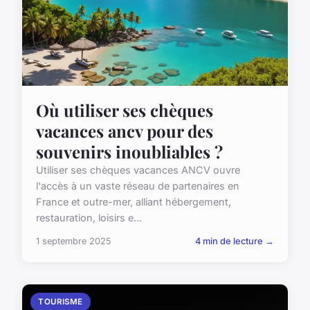
Où utiliser ses chèques
vacances ancv pour des
souvenirs inoubliables ?
Utiliser ses chèques vacances ANCV ouvre
l'accès à un vaste réseau de partenaires en
France et outre-mer, alliant hébergement,
restauration, loisirs e...
1 septembre 2025
4 min de lecture →
TOURISME