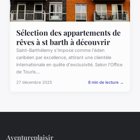
Sélection des appartements de
rêves à st barth à découvrir
Saint-Barthélemy s'impose comme l'éden
caribéen par excellence, attirant une clientèle
internationale en quête d'exclusivité. Selon l'Office
de Touris...
27 décembre 2025
8 min de lecture →
Aventureplaisir