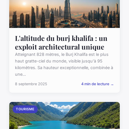
L'altitude du burj khalifa : un
exploit architectural unique
Atteignant 828 mètres, le Burj Khalifa est le plus
haut gratte-ciel du monde, visible jusqu'à 95
kilomètres. Sa hauteur exceptionnelle, combinée à
une...
8 septembre 2025
4 min de lecture →
TOURISME