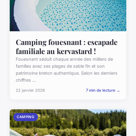
Camping fouesnant : escapade
familiale au kervastard !
Fouesnant séduit chaque année des milliers de
familles avec ses plages de sable fin et son
patrimoine breton authentique. Selon les derniers
chiffres ...
22 janvier 2026
7 min de lecture →
CAMPING